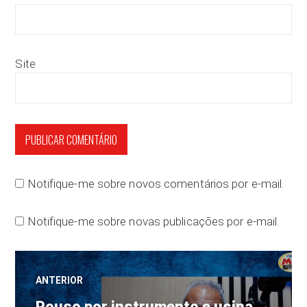
Site
Notifique-me sobre novos comentários por e-mail.
Notifique-me sobre novas publicações por e-mail.
Navegação
ANTERIOR
Post
Pouso por instrumento e usina