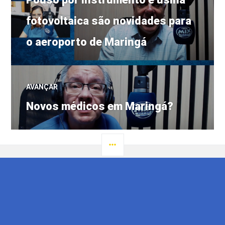
de
anterior:
fotovoltaica são novidades para
Post
o aeroporto de Maringá
AVANÇAR
Próximo
Novos médicos em Maringá?
post:
LATERAL