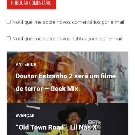
Notifique-me sobre novos comentários por e-mail.
Notifique-me sobre novas publicações por e-mail.
Navegação
ANTERIOR
Post
de
Doutor Estranho 2 será um filme
anterior:
de terror – Geek Mix
Post
AVANÇAR
Próximo
“Old Town Road”, Lil Nas X