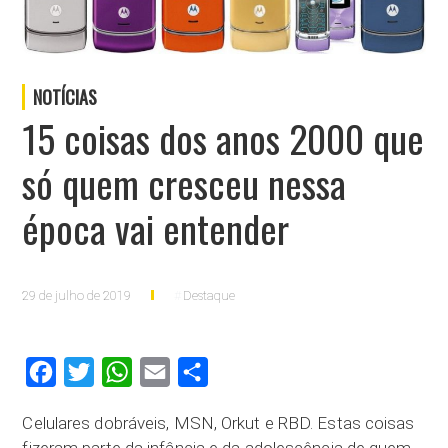
NOTÍCIAS
15 coisas dos anos 2000 que
só quem cresceu nessa
época vai entender
29 de julho de 2019
Destaque
Facebook
Twitter
WhatsApp
Email
Compartilhar
Celulares dobráveis, MSN, Orkut e RBD. Estas coisas