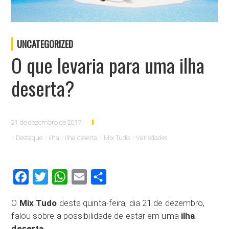
UNCATEGORIZED
O que levaria para uma ilha
deserta?
21 de dezembro de 2017
Destaque
ilha
ilha deserta
Mix Tudo
Variedades
Facebook
Twitter
WhatsApp
Email
Compartilhar
O
Mix Tudo
desta quinta-feira, dia 21 de dezembro,
falou sobre a possibilidade de estar em uma
ilha
deserta
.