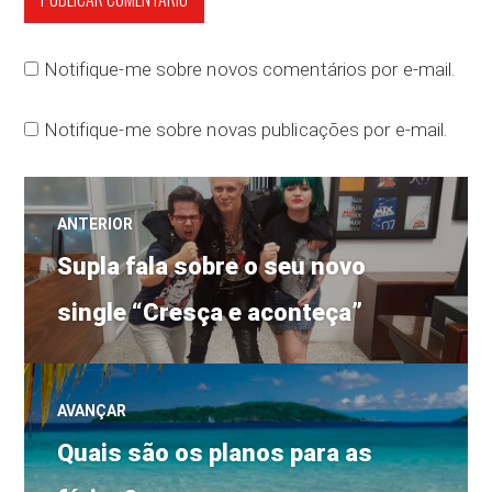
Notifique-me sobre novos comentários por e-mail.
Notifique-me sobre novas publicações por e-mail.
Navegação
ANTERIOR
Post
de
Supla fala sobre o seu novo
anterior:
single “Cresça e aconteça”
Post
AVANÇAR
Próximo
Quais são os planos para as